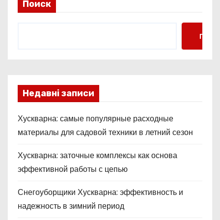
и
Поиск
н
Поис
а
ц
и
Недавні записи
я
Хускварна: самые популярные расходные
з
материалы для садовой техники в летний сезон
а
Хускварна: заточные комплексы как основа
п
эффективной работы с цепью
и
Снегоуборщики Хускварна: эффективность и
с
надежность в зимний период