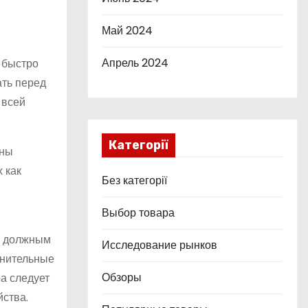
Май 2024
Апрель 2024
 быстро
ать перед
 всей
Категорії
ены
 как
Без категорії
Выбор товара
ва должным
Исследование рынков
лнительные
Обзоры
а следует
йства.