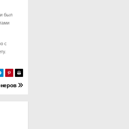
 и был
тами
о с
ту.
онеров