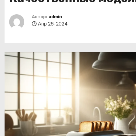
о
м
Автор:
admin
у
Апр 26, 2024