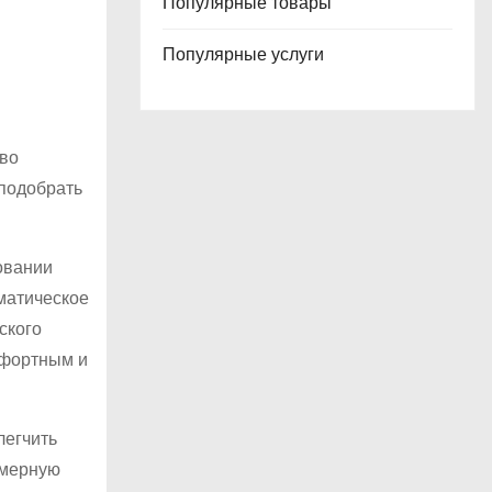
Популярные товары
Популярные услуги
тво
подобрать
овании
матическое
ского
мфортным и
легчить
омерную