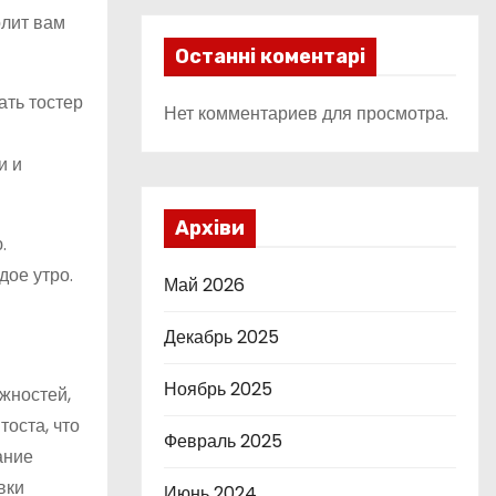
олит вам
Останні коментарі
ать тостер
Нет комментариев для просмотра.
и и
Архіви
.
дое утро.
Май 2026
Декабрь 2025
Ноябрь 2025
жностей,
оста, что
Февраль 2025
ание
вки
Июнь 2024