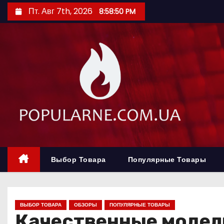
П
Пт. Авг 7th, 2026
8:58:52 PM
е
р
е
й
т
и
к
с
о
д
е
Выбор Товара
Популярные Товары
р
ж
и
ВЫБОР ТОВАРА
ОБЗОРЫ
ПОПУЛЯРНЫЕ ТОВАРЫ
Качественные модел
м