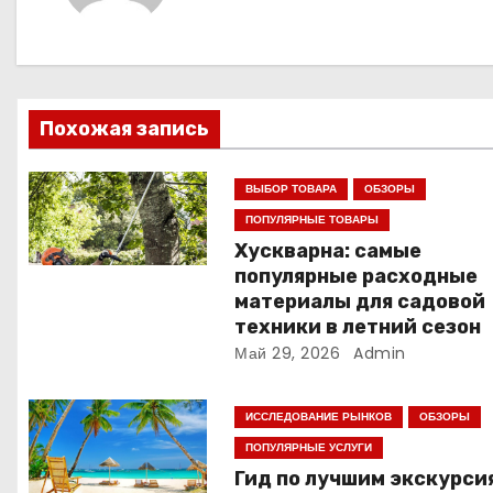
г
а
ц
Похожая запись
и
ВЫБОР ТОВАРА
ОБЗОРЫ
я
ПОПУЛЯРНЫЕ ТОВАРЫ
п
Хускварна: самые
популярные расходные
о
материалы для садовой
техники в летний сезон
з
Май 29, 2026
Admin
а
ИССЛЕДОВАНИЕ РЫНКОВ
ОБЗОРЫ
п
ПОПУЛЯРНЫЕ УСЛУГИ
Гид по лучшим экскурси
и