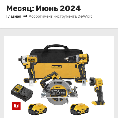
о
Месяц:
Июнь 2024
м
Главная
Ассортимент инструмента DeWalt
у